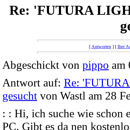
Re: 'FUTURA LIGHT
g
[
Antworten
] [
Ihre A
Abgeschickt von
pippo
am 0
Antwort auf:
Re: 'FUTURA 
gesucht
von Wastl am 28 Fe
: : Hi, ich suche wie scho
PC. Gibt es da nen kostenl